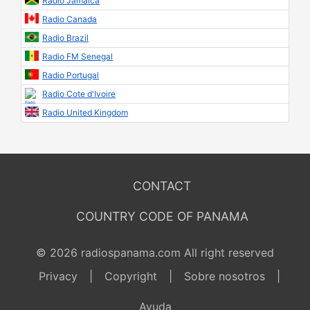
Radio Jamaica
Radio Canada
Radio Brazil
Radio FM Senegal
Radio Portugal
Radio Cote d'Ivoire
Radio United Kingdom
CONTACT
COUNTRY CODE OF PANAMA
© 2026 radiospanama.com All right reserved
Privacy
|
Copyright
|
Sobre nosotros
|
Ayuda