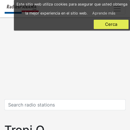
Skip
Este sitio web utiliza cookies para asegurar que usted obtenga
to
la mejor experiencia en el sitio web.
Aprende más
main
content
Cerca
Tropi Q