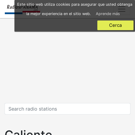
Skip
Este sitio web utiliza cookies para asegurar que usted obtenga
to
la mejor experiencia en el sitio web.
Aprende más
main
content
Cerca
Caliente