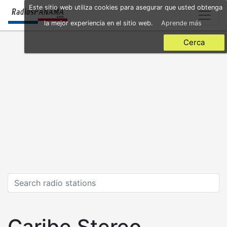
Skip
Este sitio web utiliza cookies para asegurar que usted obtenga
to
la mejor experiencia en el sitio web.
Aprende más
main
content
Cerca
Caribe Stereo