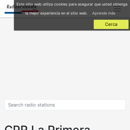
Skip
Este sitio web utiliza cookies para asegurar que usted obtenga
to
la mejor experiencia en el sitio web.
Aprende más
main
content
Cerca
CPR La Primera