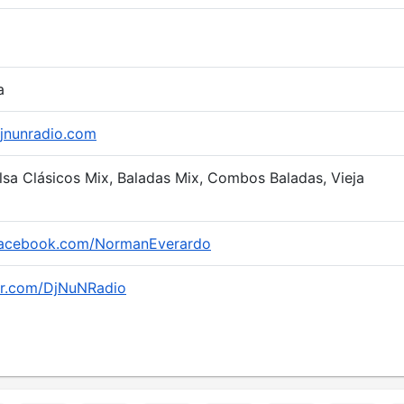
a
jnunradio.com
alsa Clásicos Mix, Baladas Mix, Combos Baladas, Vieja
facebook.com/NormanEverardo
ter.com/DjNuNRadio