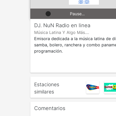
(
8
)
(
0
)
Pause...
DJ. NuN Radio en linea
Música Latina Y Algo Más....
Emisora dedicada a la música latina de d
samba, bolero, ranchera y combo paname
programación.
Estaciones
similares
Comentarios