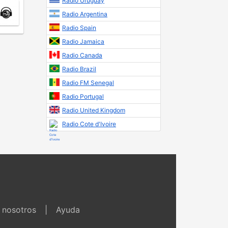
Radio Uruguay
Radio Argentina
Radio Spain
Radio Jamaica
Radio Canada
Radio Brazil
Radio FM Senegal
Radio Portugal
Radio United Kingdom
Radio Cote d'Ivoire
 nosotros
|
Ayuda