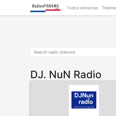
Skip
Todos emisoras
Teleme
to
main
content
DJ. NuN Radio