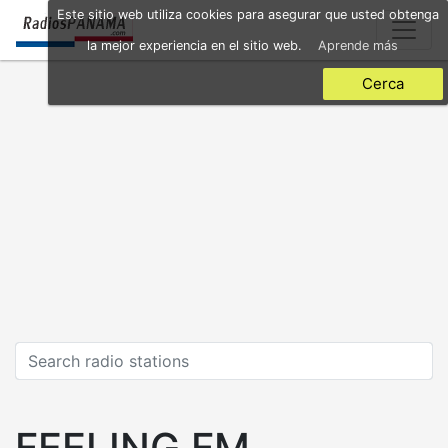
Skip
Este sitio web utiliza cookies para asegurar que usted obtenga
to
la mejor experiencia en el sitio web.
Aprende más
main
content
Cerca
FEELING FM