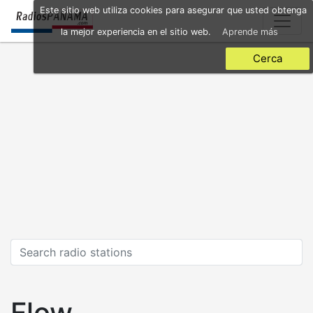
Skip
Este sitio web utiliza cookies para asegurar que usted obtenga
to
la mejor experiencia en el sitio web.
Aprende más
main
content
Cerca
Flow