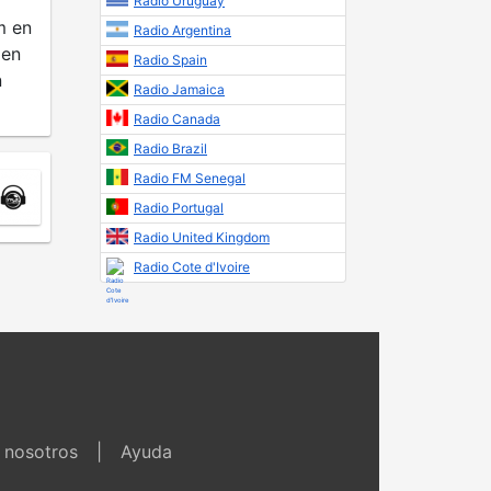
Radio Uruguay
m en
Radio Argentina
 en
Radio Spain
n
Radio Jamaica
Radio Canada
Radio Brazil
Radio FM Senegal
Radio Portugal
Radio United Kingdom
Radio Cote d'Ivoire
 nosotros
|
Ayuda