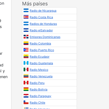
con
Más países
Radio de Nicaragua
Radio Costa Rica
9
Radios de Honduras
s
Radio elSalvador
Emisoras Dominicanas
Radio Colombia
Radio Puerto Rico
ar
Radio Ecudaor
Radio Guatemala
ad
Radio Mexico
l y
enen
Radio Venezuela
Radio Peru
Radio Bolivia
Radio Paraguay
Radio Chile