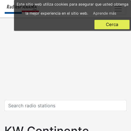
Skip
Este sitio web utiliza cookies para asegurar que usted obtenga
to
la mejor experiencia en el sitio web.
Aprende más
main
content
Cerca
KW Continente