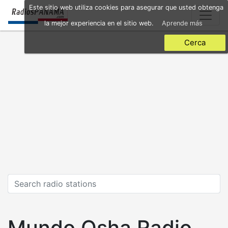
Skip
Este sitio web utiliza cookies para asegurar que usted obtenga
to
la mejor experiencia en el sitio web.
Aprende más
main
content
Cerca
Mundo Osha Radio