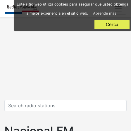
Skip
Este sitio web utiliza cookies para asegurar que usted obtenga
to
la mejor experiencia en el sitio web.
Aprende más
main
content
Cerca
Nacional FM