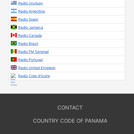
Radio Uruguay
Radio Argentina
Radio Spain
Radio Jamaica
Radio Canada
Radio Brazil
Radio FM Senegal
Radio Portugal
Radio United Kingdom
Radio Cote d'Ivoire
CONTACT
COUNTRY CODE OF PANAMA