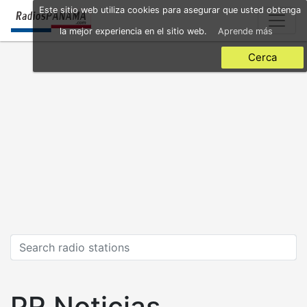
Skip
Este sitio web utiliza cookies para asegurar que usted obtenga
to
la mejor experiencia en el sitio web.
Aprende más
main
content
Cerca
PR Noticias