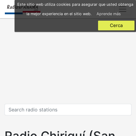
Skip
Este sitio web utiliza cookies para asegurar que usted obtenga
to
la mejor experiencia en el sitio web.
Aprende más
main
content
Cerca
Radio Chiriquí (San