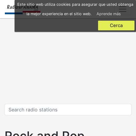
Skip
Este sitio web utiliza cookies para asegurar que usted obtenga
to
la mejor experiencia en el sitio web.
Aprende más
main
content
Cerca
Rock and Pop