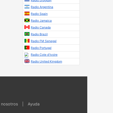
Radio Uruguay
Radio Argentina
Radio Spain
Radio Jamaica
Radio Canada
Radio Brazil
Radio FM Senegal
Radio Portugal
Radio Cote d'Ivoire
Radio United Kingdom
 nosotros
|
Ayuda