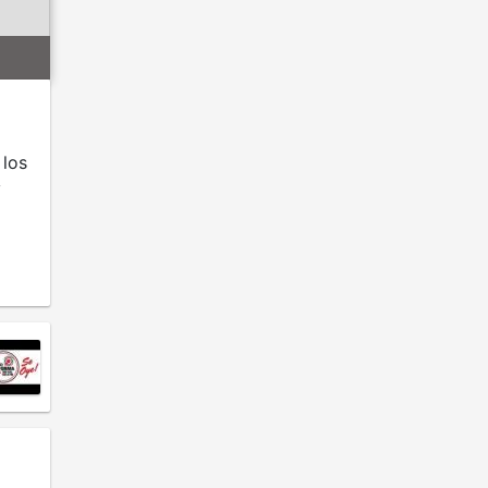
 los
y